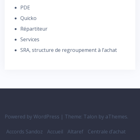
PDE
Quicko
Répartiteur
Services
SRA, structure de regroupement à l’achat
Powered by WordPress
|
Theme:
Talon
by aThemes.
Accords Sandoz
Accueil
Altaref
Centrale d’achat