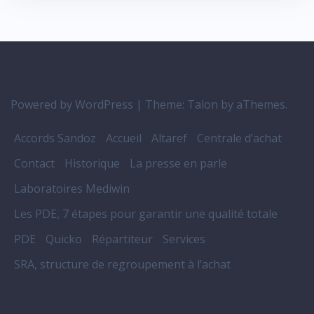
Powered by WordPress
|
Theme:
Talon
by aThemes.
Accords Sandoz
Accueil
Altaref
Centrale d’achat
Contact
Historique
La presse en parle
Laboratoires Mediwin
Les PDE, 7 étapes pour garantir une qualité totale
PDE
Quicko
Répartiteur
Services
SRA, structure de regroupement à l’achat